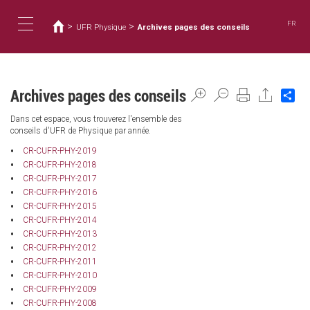
You
Skip
to
are
FR
>
>
UFR Physique
Archives pages des conseils
main
here
Toggle
content
navigation
Archives pages des conseils
Sh
Dans cet espace, vous trouverez l'ensemble des
conseils d'UFR de Physique par année.
CR-CUFR-PHY-2019
CR-CUFR-PHY-2018
CR-CUFR-PHY-2017
CR-CUFR-PHY-2016
CR-CUFR-PHY-2015
CR-CUFR-PHY-2014
CR-CUFR-PHY-2013
CR-CUFR-PHY-2012
CR-CUFR-PHY-2011
CR-CUFR-PHY-2010
CR-CUFR-PHY-2009
CR-CUFR-PHY-2008