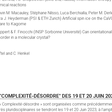
ical reactions
in M. Macauley, Stéphane Nilsso, Luca Berchialla, Peter M. Derle
a J. Heyderman (PSI & ETH Zurich) Artificial spin ice on the CaV
quare to Kagome
ppert & F. Finocchi (INSP Sorbonne Université) Can orientational
sorder in a molecular crystal?
tel and C. Henkel
COMPLEXITÉ-DÉSORDRE" DES 19 ET 20 JUIN 20
 Complexité-désordre » sont organisées comme précédemment à l’
rès pluridisciplinaires se tiendront les 19 et 20 Juin 2023, à l’a