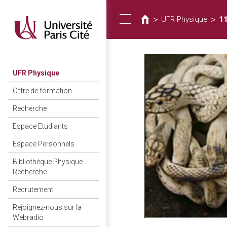
You
Skip
to
are
>
>
UFR Physique
11
Toggle
main
here
content
navigation
UFR Physique
Offre de formation
Recherche
Espace Etudiants
Espace Personnels
Bibliothèque Physique
Recherche
Recrutement
Rejoignez-nous sur la
Webradio