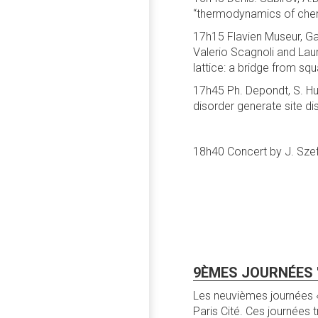
“thermodynamics of chem
17h15 Flavien Museur, Gav
Valerio Scagnoli and Laur
lattice: a bridge from s
17h45 Ph. Depondt, S. Hu
disorder generate site di
18h40 Concert by J. Szef
9ÈMES JOURNÉES "
Les neuvièmes journées «
Paris Cité. Ces journées t