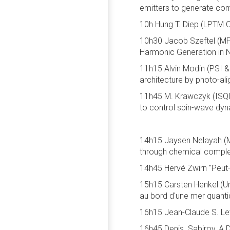
emitters to generate com
10h Hung T. Diep (LPTM C
10h30 Jacob Szeftel (MP
Harmonic Generation in
11h15 Alvin Modin (PSI &
architecture by photo-ali
11h45 M. Krawczyk (ISQI
to control spin-wave dy
14h15 Jaysen Nelayah (MP
through chemical comple
14h45 Hervé Zwirn "Peut
15h15 Carsten Henkel (Un
au bord d'une mer quant
16h15 Jean-Claude S. Le
16h45 Denis. Sabirov, A.