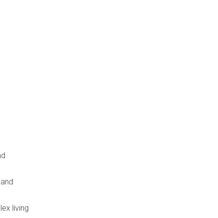
nd
 and
x living