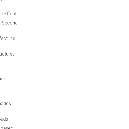
c Effect
en Second
ect line
uctures
ials
enades
ouds
y based