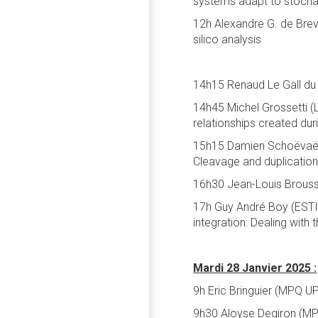
systems adapt to stoch
12h Alexandre G. de Breve
silico analysis
14h15 Renaud Le Gall du T
14h45 Michel Grossetti (
relationships created du
15h15 Damien Schoëvaërt-
Cleavage and duplication, 
16h30 Jean-Louis Brous
17h Guy André Boy (ESTI
integration: Dealing with
Mardi 28 Janvier 2025 :
9h Eric Bringuier (MPQ UP
9h30 Aloyse Degiron (MPQ