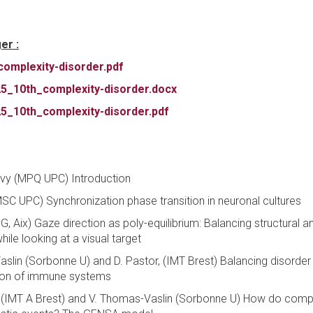
er :
omplexity-disorder.pdf
5_10th_complexity-disorder.docx
5_10th_complexity-disorder.pdf
vy (MPQ UPC) Introduction
 UPC) Synchronization phase transition in neuronal cultures
, Aix) Gaze direction as poly-equilibrium: Balancing structural a
ile looking at a visual target
lin (Sorbonne U) and D. Pastor, (IMT Brest) Balancing disorder
tion of immune systems
(IMT A Brest) and V. Thomas-Vaslin (Sorbonne U) How do comple