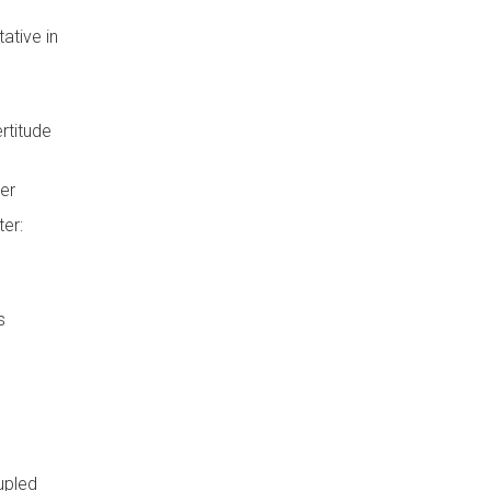
ative in
rtitude
ter
er:
s
upled