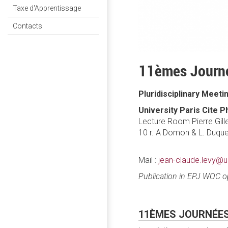
Taxe d'Apprentissage
Contacts
11èmes Journé
Pluridisciplinary Meet
University Paris Cite 
Lecture Room Pierre Gil
10 r. A Domon & L. Duqu
Mail :
jean-claude.levy@un
Publication in EPJ WOC o
11ÈMES JOURNÉES 