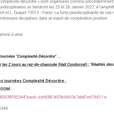
Complexité-désordre » sont organisées comme précédemment à l’in
uridisciplinaires se tiendront les 25 et 26 Janvier 2027, à l’amph
t et L. Duquet 75013 - Paris). La forte pluridisciplinarité de ces
mbreuses disciplines, dans un esprit de coopération positive.
mme à venir...
ournées "Complexité-Désordre" ...
 les 2 jours au rez-de-chaussée (Hall Condorcet) :
"Réalités déco
 journées Complexité Désordre :
ZOOM :
s/j/83038335344?pwd=JcbhEBF4rD3bVi6IOk7xb6FenC9iID.1
(link
is
 5344
extern