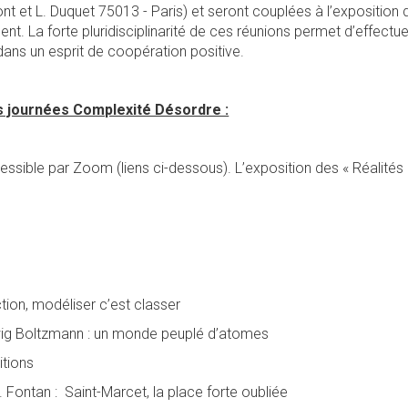
t et L. Duquet 75013 - Paris) et seront couplées à l’exposition
nt. La forte pluridisciplinarité de ces réunions permet d’effectu
dans un esprit de coopération positive.
journées Complexité Désordre :
ible par Zoom (liens ci-dessous). L’exposition des « Réalités ép
ction, modéliser c’est classer
wig Boltzmann : un monde peuplé d’atomes
itions
 Fontan : Saint-Marcet, la place forte oubliée