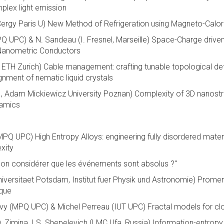
plex light emission
ergy Paris U) New Method of Refrigeration using Magneto-Calori
Q UPC) & N. Sandeau (I. Fresnel, Marseille) Space-Charge driv
 Nanometric Conductors
 ETH Zurich) Cable management: crafting tunable topological def
gnment of nematic liquid crystals
, Adam Mickiewicz University Poznan) Complexity of 3D nanostr
namics
Q UPC) High Entropy Alloys: engineering fully disordered mater
xity
-on considérer que les événements sont absolus ?"
iversitaet Potsdam, Institut fuer Physik und Astronomie) Prom
ique
vy (MPQ UPC) & Michel Perreau (IUT UPC) Fractal models for cl
D. Zimina, I.S. Shepelevich (LMC Ufa, Russia) Information-entrop