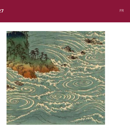
27
FR