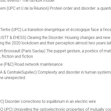
astic events? The GENSA model
rn (UPC et U de la Réunion) Protein order and disorder: a quantit
ertre (UPC) La transition énergétique et écologique face à l’ince
LISTT & EHESS) Clearing the Disorder: Housing changes and new
ring the 2020 lockdown and their perception almost two years la
Brossault (Paris Saclay) The puppet gesture, a poetics of matt
friction and fiction
se (P&C) Road network maintenance
A & CentraleSupélec) Complexity and disorder in human system
 the unexpected
C) Disorder corrections to equilibrium in an electric wire
 UPC) Unravelling the optoelectronic properties of mutually co