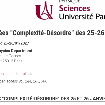
es "Complexité-Désordre" des 25-26 
ing 25-26/01/2027
Physics Department
les de Gennes
et 75013 Paris
iv-paris-diderot.fr
(link
sends
pen access vol. 244, 263, 300
e-
mail)
"COMPLEXITÉ-DÉSORDRE" DES 25 ET 26 JANVI