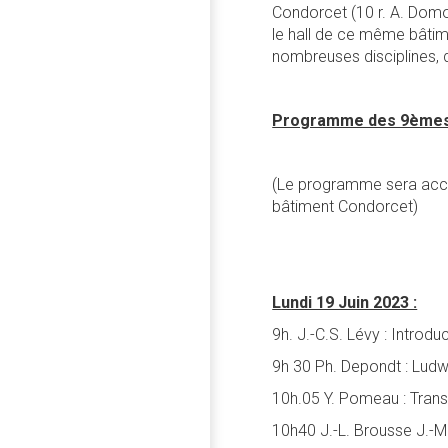
Condorcet (10 r. A. Domon
le hall de ce même bâtime
nombreuses disciplines, 
Programme des 9èmes 
(Le programme sera access
bâtiment Condorcet)
Lundi 19 Juin 2023 :
9h. J.-C.S. Lévy : Introdu
9h 30 Ph. Depondt : Lud
10h.05 Y. Pomeau : Trans
10h40 J.-L. Brousse J.-M.