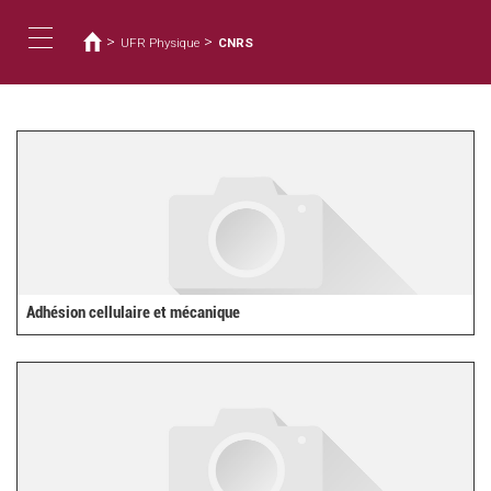
您
移
至
在
>
>
UFR Physique
CNRS
主
這
Toggle
內
裡
容
navigation
Adhésion cellulaire et mécanique