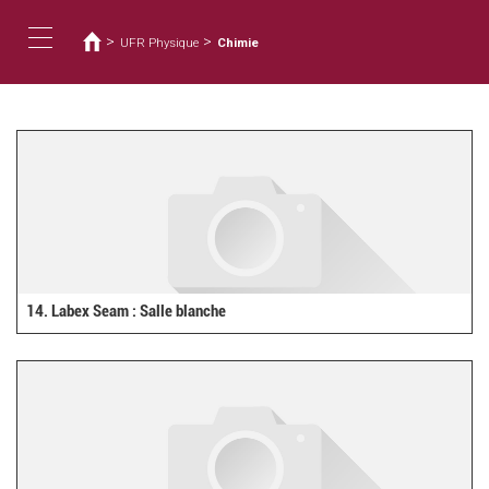
您
移
至
在
>
>
UFR Physique
Chimie
主
這
Toggle
內
裡
容
navigation
14. Labex Seam : Salle blanche