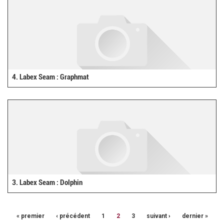
4. Labex Seam : Graphmat
3. Labex Seam : Dolphin
« premier
‹ précédent
1
2
3
suivant ›
dernier »