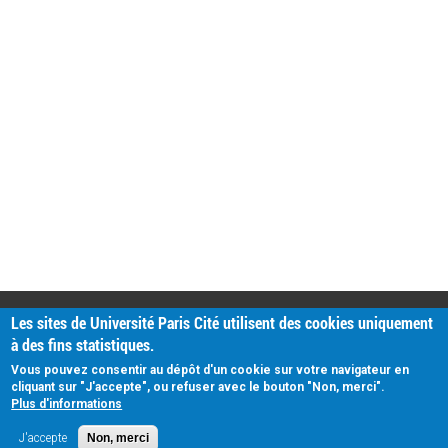
PRATIQUE
Les sites de Université Paris Cité utilisent des cookies uniquement
Plan d'accès
à des fins statistiques.
Intranet
Mentions légales
Vous pouvez consentir au dépôt d'un cookie sur votre navigateur en
Données personnelles
cliquant sur "J'accepte", ou refuser avec le bouton "Non, merci".
Plus d'informations
J'accepte
Non, merci