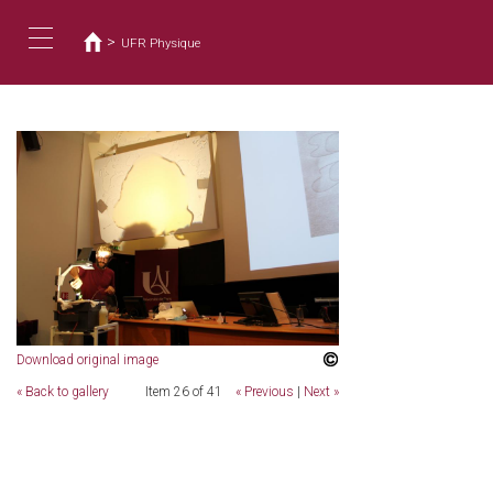
您
移
至
在
>
UFR Physique
主
這
Toggle
內
裡
容
navigation
Download original image
« Back to gallery
Item 26 of 41
« Previous
|
Next »