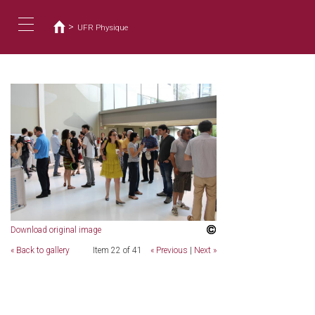
您
移
至
在
>
UFR Physique
主
這
Toggle
內
裡
容
navigation
Download original image
« Back to gallery
Item 22 of 41
« Previous
|
Next »