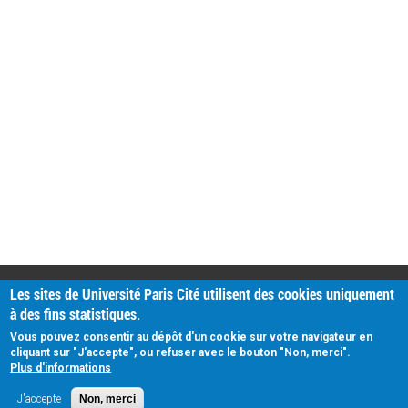
PRATIQUE
Les sites de Université Paris Cité utilisent des cookies uniquement
Plan d'accès
à des fins statistiques.
Intranet
Mentions légales
Vous pouvez consentir au dépôt d'un cookie sur votre navigateur en
Données personnelles
cliquant sur "J'accepte", ou refuser avec le bouton "Non, merci".
Plus d'informations
J'accepte
Non, merci