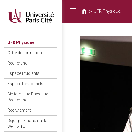
您
移
至
在
>
UFR Physique
Toggle
主
這
內
裡
容
navigation
UFR Physique
Offre de formation
Recherche
Espace Etudiants
Espace Personnels
Bibliothèque Physique
Recherche
Recrutement
Rejoignez-nous sur la
Webradio