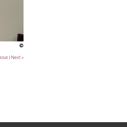
ious
|
Next »