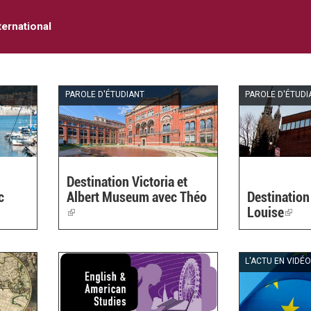
ternational
PAROLE D'ÉTUDIANT
PAROLE D'ÉTUDI
Destination Victoria et
c
Albert Museum avec Théo
Destinatio
(link
Louise
(link
is
is
external)
exter
L'ACTU EN VIDÉ