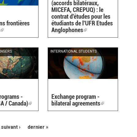
(accords bilatéraux,
MICEFA, CREPUQ) : le
contrat d'études pour les
ns frontières
étudiants de l'UFR Etudes
+
(link
Anglophones
(link
is
is
external)
external)
ANGERS
INTERNATIONAL STUDENTS
rograms -
Exchange program -
A / Canada)
(link
bilateral agreements
(link
is
is
external)
external)
suivant ›
dernier »