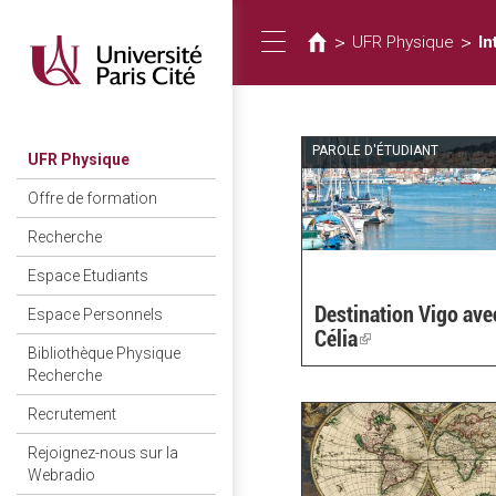
You
Skip
to
are
>
>
UFR Physique
In
Toggle
main
here
content
navigation
PAROLE D'ÉTUDIANT
UFR Physique
Offre de formation
Recherche
Espace Etudiants
Destination Vigo ave
Espace Personnels
Célia
(link
Bibliothèque Physique
is
Recherche
external)
Recrutement
Rejoignez-nous sur la
Webradio