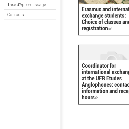
Taxe d'Apprentissage
Erasmus and interna
exchange students:
Contacts
Choice of classes an
registration
(link
is
external)
Coordinator for
international exchan
at the UFR Etudes
Anglophones: contac
information and rece
hours
(link
is
external)