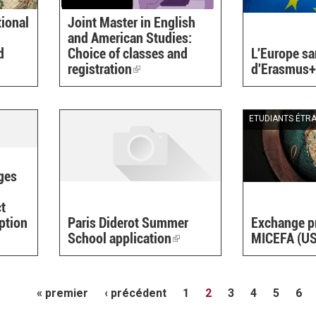
tional
Joint Master in English
and American Studies:
d
Choice of classes and
L'Europe sa
registration
(link
d'Erasmus
is
external)
ETUDIANTS ÉTR
ges
t
ption
Paris Diderot Summer
Exchange p
School application
(link
MICEFA (US
is
external)
« premier
‹ précédent
1
2
3
4
5
6