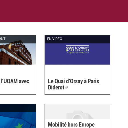
ANT
EN VIDÉO
n l’UQAM avec
Le Quai d'Orsay à Paris
Diderot
(link
is
nal)
external)
O
Mobilité hors Europe