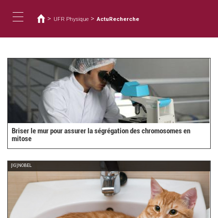
You
Skip
to
are
>
>
UFR Physique
ActuRecherche
main
here
Toggle
content
navigation
Briser le mur pour assurer la ségrégation des chromosomes en
mitose
[IG]NOBEL